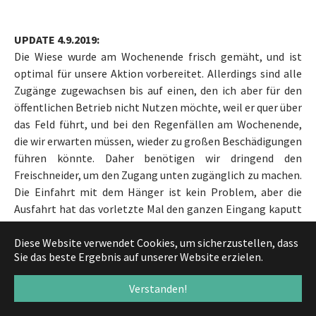
UPDATE 4.9.2019:
Die Wiese wurde am Wochenende frisch gemäht, und ist
optimal für unsere Aktion vorbereitet. Allerdings sind alle
Zugänge zugewachsen bis auf einen, den ich aber für den
öffentlichen Betrieb nicht Nutzen möchte, weil er quer über
das Feld führt, und bei den Regenfällen am Wochenende,
die wir erwarten müssen, wieder zu großen Beschädigungen
führen könnte. Daher benötigen wir dringend den
Freischneider, um den Zugang unten zugänglich zu machen.
Die Einfahrt mit dem Hänger ist kein Problem, aber die
Ausfahrt hat das vorletzte Mal den ganzen Eingang kaputt
gemacht. Dafür habe ich diesmal eine andere Lösung, wenn
das Gelände aufgeweicht sein sollte. Den Hänger hole ich
Diese Website verwendet Cookies, um sicherzustellen, dass
Sie das beste Ergebnis auf unserer Website erzielen.
heute Nachmittag bei Daniel ab. Der Moppel ist mit
frischem Öl befüllt und getestet. Wir werden aller
Verstanden!
Voraussicht nach um 17:30 am Platz sein. Oben ist das Tor
auf. Aufladen beginnt am OV um 16:00 . Helfende Hände sind