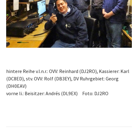
hintere Reihe v.l.n.r.: OVV: Reinhard (DJ2RO), Kassierer: Karl
(DC8ED), stv. OVV: Rolf (DB3EY), DV Ruhrgebiet: Georg
(DH0EAV)
vorne li.: Beisitzer: Andrés (DL9EX) Foto: DJ2RO