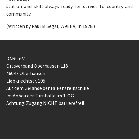
station and skill always ready for service to country and
community.
(Written by Paul M.Segal, W9EEA, in 1928.)
DARC e.V.
Ortsverband Oberhausen L18
46047 Oberhausen
Liebknechtstr. 105
Auf dem Gelände der Falkensteinschule
im Anbau der Turnhalle im 1. OG
Achtung: Zugang NICHT barrierefrei!